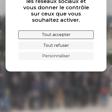
les réseaux sociaux et
vous donner le contrôle
sur ceux que vous
souhaitez activer.
Tout accepter
Tout refuser
Personnaliser