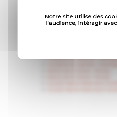
« SOLAIRE, une odyssée sensible 
Notre site utilise des coo
Oeuvres
l'audience, intéragir av
Villa Fallet - La Chaux-de-Fonds
Villa Fallet - La Chaux-de-Fonds
Bâtiments de l'écluse - Kembs-N
Bâtiments de l'écluse - Kembs-N
Complexe du Capitole – Chandig
Complexe du Capitole – Chandig
Maison de la Culture – Firminy
Maison de la Culture – Firminy
Couvent Sainte-Marie de la Toure
Couvent Sainte-Marie de la Toure