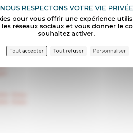
» à Firminy
kies pour vous offrir une expérience util
ec les réseaux sociaux et vous donner le c
souhaitez activer.
Tout accepter
Tout refuser
Personnaliser
iffer
iffer
arh
arh
tte – Eveux
tte – Eveux