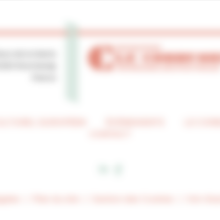
lace de la Mairie
0250 Ronchamp
France
CULTUREL EUROPÉEN
ÉVÉNEMENTS
LE COR
CONTACT
gales
Plan du site
Gestion des Cookies
Voir d’au