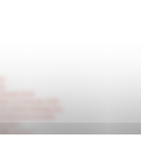
on
on
orbusier 2026
tion Le Corbusier 2026
 as a World Heritage Site
au Patrimoine mondial
“Le Lac”
illa « Le Lac »
» in Firminy