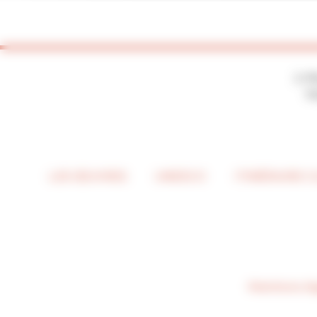
2, P
7
LES ŒUVRES
UNESCO
ITINÉRAIRE 
Mentions lé