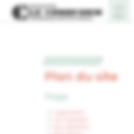
Panneau de gestion des cookies
Plan du site
Page
Legal notice
Our members
Nos adhérents