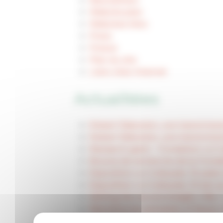
Newsletters
Website plan
Websites links
Press
Presse
Plan du site
Liens sites Internet
Actualitées
Robert Rebutato, une transmissi
Robert Rebutato, une transmissi
Research grant - Fondation Le C
Bourse de recherche de la Fonda
Exposition Le Corbusier, 10 years
Exposition Le Corbusier, 10 ans 
Setting the record straight, Villa 
Remettre les pendules à l'heure, V
« SOLAIRE, une odyssée sensible 