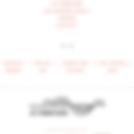
LE CORBUSIER
QUI SOMMES-NOUS ?
PRESSE
CONTACT
Mentions
Plan du
Gestion des
Voir d’autres
légales
site
Cookies
liens
Avec le soutien de :