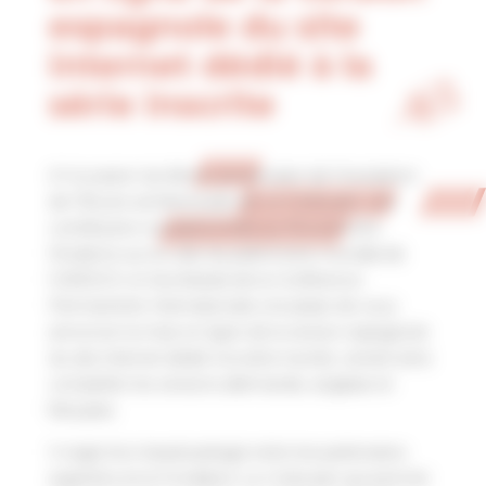
espagnole du site
internet dédié à la
série inscrite
A l’occasion du 6ème anniversaire de l’inscription
de
l’Œuvre architecturale de Le Corbusier, une
contribution exceptionnelle au Mouvement
Moderne
sur la Liste du patrimoine mondial de
l’UNESCO, le Secrétariat de la Conférence
Permanente Internationale a le plaisir de vous
annoncer la mise en ligne de la version espagnole
du site internet dédié à la série inscrite, venant ainsi
compléter les versions allemande, anglaise et
française.
Il s’agit d’un travail partagé entre les partenaires
argentins et la Fondation Le Corbusier qui permet