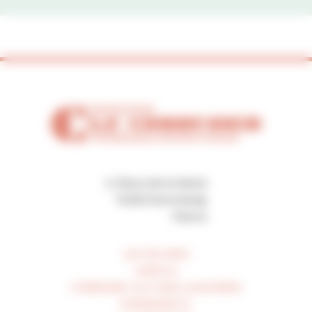
2, Place de la Mairie
70250 Ronchamp
France
LES ŒUVRES
UNESCO
ITINÉRAIRE CULTUREL EUROPÉEN
ÉVÉNEMENTS