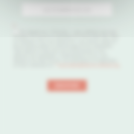
Newsletter
*
En cliquant sur « S’inscrire », vous confirmez que vous
acceptez de recevoir la newsletter de l’Association des Sites
Le Corbusier. Pour vous désinscrire, vous pouvez utiliser le
lien de désinscription en pied de page de nos newsletters.
Votre adresse e-mail nous sert exclusivement à vous
adresser nos newsletters. Conformément à la loi, vous
disposez d’un droit d’accès, de rectifications et d’opposition
en nous contactant sur
”">
association@sites-le-corbusier.org
.
ENVOYER