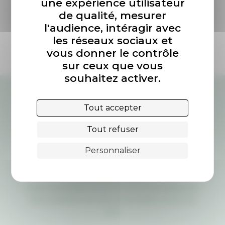
une expérience utilisateur
© FLC-ADAGP
de qualité, mesurer
l'audience, intéragir avec
les réseaux sociaux et
vous donner le contrôle
sur ceux que vous
souhaitez activer.
Tout accepter
Tout refuser
Personnaliser
Newsletter
Notre newsletter vous informe mensuellement
des actualités de notre association et de nos
sites