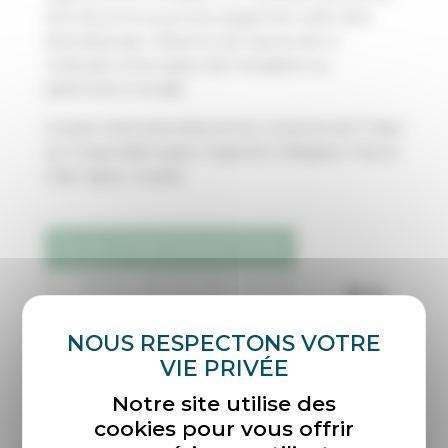
ainsi de promouvoir plus largement cette série
transnationale, l’influence de l’œuvre de Le
Corbusier et les enjeux de l’inscription au
patrimoine mondial.
Ce bien sériel transnational est composé de 17 sites
sur 7 pays (Allemagne, Argentine, Belgique, France,
Inde, Japon, Suisse).
PLUS D’INFORMATIONS
Notre site utilise des
cookies pour vous offrir