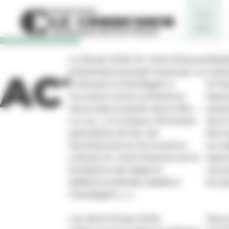
Panneau de gestion des cookies
Le 26 juin 2026, Dr. Avita Khawas
(Re)d
présentera le projet mené par Le
cultu
ACTUALIT
Corbusier à Chandigarh à
la Fr
l’occasion d’une conférence
expos
tenue dans le jardin de la Villa «
jusqu
Le Lac » à Corseaux. Éminente
de la
spécialiste de l’art, de
bar) a
l’architecture et du tourisme
accue
culturel, Dr. Avita Khawas est la
expos
fondatrice de l’agence
ces p
WalkAroundIndia, établie à
les p
Chandigarh. […]
Les 28 et 29 juin 2025,
Déco