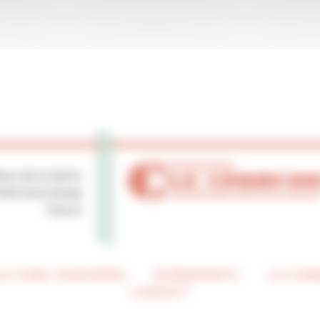
lace de la Mairie
0250 Ronchamp
France
CULTUREL EUROPÉEN
ÉVÉNEMENTS
LE COR
CONTACT