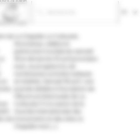
Fr
ent de
La Chapelle Le Corbusier,
Ronchamp, célèbre le
patrimoine mondial les samedi
Le
18 et dimanche 19 avril prochains
avec, au programme, de
i
nombreuses activités ludiques
 un
et inédites. Samedi 18 avril : une
ories
journée dédiée à l’inscription de
l’Œuvre architecturale de Le
nue
Corbusier À l’occasion de la
tifs
Journée internationale des
s, les
monuments et des sites, la
Chapelle met […]