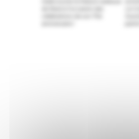
redécouvrez la Maison radieuse
activ
de Rezé à l’occasion des
Le Co
célébrations de son 70e
Jour
anniversaire !
patri