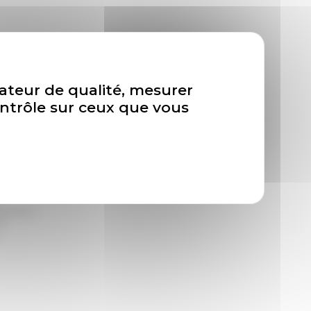
de notre
isateur de qualité, mesurer
ontrôle sur ceux que vous
tter de
ivement à
de