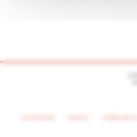
2, P
7
LES ŒUVRES
UNESCO
ITINÉRAIRE 