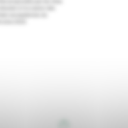
ités proposées par les sites
rbusier à l’occasion des
nées européennes du
moine 2023.