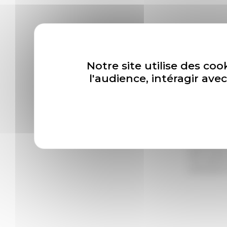
Notre n
Notre site utilise des coo
l'audience, intéragir av
Newslette
*
En cliqua
l’Association
désinscripti
vous adresse
rectification