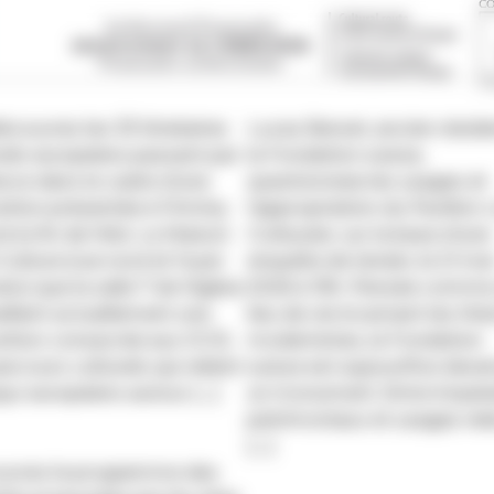
écouvrez les 33 itinéraires
Lucas Berset, ancien résid
rels européens passant par
la Fondation suisse,
ÉS
ance dans le cadre d’une
questionnera les usages et
ition présentée à Firminy
l’appropriation du Pavillon 
’à la fin de l’été. La Maison
Corbusier, sur la base d’une
 Culture (rue nord et foyer-
enquête de terrain, le 21 ma
insi que la salle 7 de l’église
2026 à 19h. Pensée comme
illent actuellement une
lieu de vie incarnant les thé
ition consacrée aux ICCE,
modernistes, la Fondation
arcours culturels qui relient
suisse est aujourd’hui deve
ays européens autour […]
un monument. Entre impéra
patrimoniaux et usages réel
[…]
uvrez le programme des