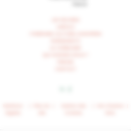
France
LES ŒUVRES
UNESCO
ITINÉRAIRE CULTUREL EUROPÉEN
ÉVÉNEMENTS
LE CORBUSIER
QUI SOMMES-NOUS ?
PRESSE
CONTACT
Mentions
Plan du
Gestion des
Voir d’autres
légales
site
Cookies
liens