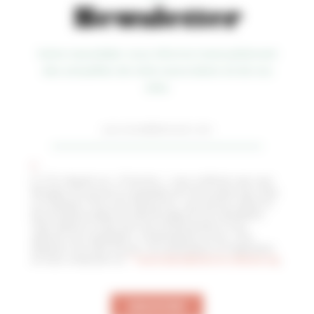
Newsletter
Notre newsletter vous informe mensuellement
des actualités de notre association et de nos
sites
Newsletter
*
En cliquant sur « S’inscrire », vous confirmez que vous
acceptez de recevoir la newsletter de l’Association des Sites
Le Corbusier. Pour vous désinscrire, vous pouvez utiliser le
lien de désinscription en pied de page de nos newsletters.
Votre adresse e-mail nous sert exclusivement à vous
adresser nos newsletters. Conformément à la loi, vous
disposez d’un droit d’accès, de rectifications et d’opposition
en nous contactant sur
”">
association@sites-le-corbusier.org
.
ENVOYER