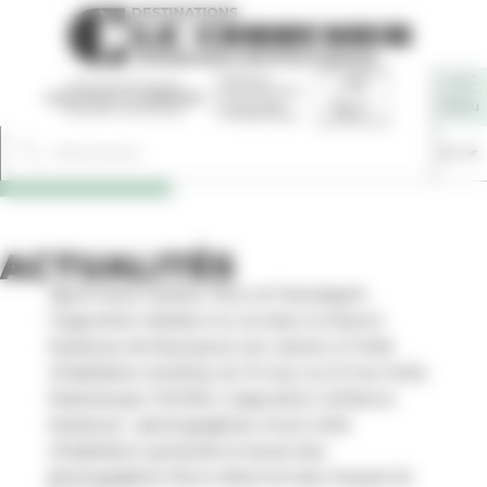
Panneau de gestion des cookies
Fr
ACTUALITÉS
Après Rezé, Nantes, Paris et Chandigarh,
l’exposition dédiée à la vie dans la Maison
Radieuse de Rezé pose ses valises à l’Unité
d’habitation de Briey du 13 mars au 15 mai 2026.
Réalisée par l’ECPAD, L’exposition L’Enfance
Radieuse – photographies d’une Unité
d’habitation, présente le travail des
photographes Pierre Allard et Jean Suquet. En