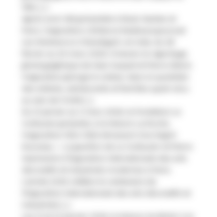
1961, […]
Après avoir été présentée à Rezé, Nantes et
Paris, l’exposition L’Enfance Radieuse poursuit
son itinérance à Chandigarh, en Inde, du 28
février au 20 mars 2026. À travers le reportage
photographique de Jean Suquet et Pierre Allard,
l’exposition plonge le visiteur dans le quotidien
des enfants, adolescents et familles ayant vécu
au sein de l’Unité […]
Du 21 janvier au 2 mars 2026, la Fondation Le
Corbusier présente, à la Maison La Roche,
l’exposition 1924-1926 Almanach d’un Esprit
Nouveau — Le pavillon de Le Corbusier et Pierre
Jeanneret à l’Exposition internationale des arts
décoratifs et industriels modernes à Paris.
L’année 2025 célèbre le centenaire de
l’Exposition internationale des arts décoratifs et
industriels […]
Les 21 et 22 janvier 2026, la Maison du Brésil, à la