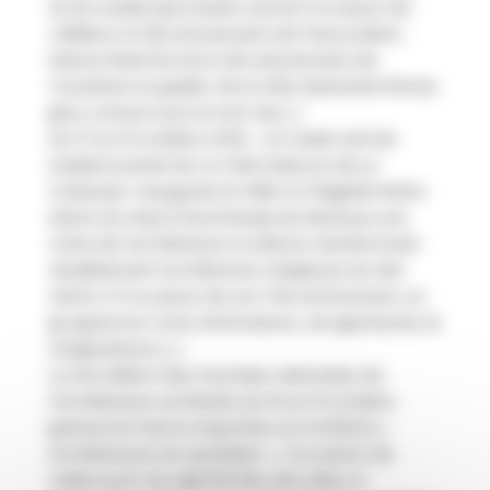
et 26 octobre prochains seront l’occasion de
célébrer le 25e anniversaire de l’Association
Maison blanche et le 20e anniversaire de
l’ouverture au public de la Villa Jeanneret-Perret,
plus connue sous le nom de […]
Du 17 au 19 octobre 2025 – Un week-end de
(re)découverte de ce chef-d’œuvre de Le
Corbusier. Inaugurée en 1955, la Chapelle Notre-
Dame du Haut à Ronchamp est devenue une
icône de l’architecture moderne, transformant
durablement l’architecture religieuse du XXe
siècle. À l’occasion de son 70e anniversaire, un
programme riche d’animations, de spectacles et
d’expositions […]
La 10e édition des Journées nationales de
l’architecture se tiendra du 16 au 19 octobre
partout en France et portera sur le thème «
Architectures du quotidien ». L’occasion de
redécouvrir les spécificités des sites Le