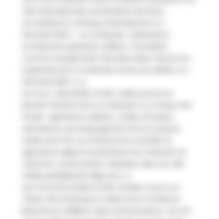
Cité internationale universitaire de Paris,
accueillera le colloque international Le «
Moment 1925 » : Le Corbusier. Urbanisme,
architecture, peinture, édition. Considéré
comme une période charnière dans l’œuvre et
la pensée de Le Corbusier et de son atelier, le «
Moment 1925 » […]
Du 5 au 7 décembre 2025, redécouvrez en
famille l’histoire de Le Corbusier à La Chaux-de-
Fonds : spectacle, ateliers, visites et autres
animations seront proposés tout au long du
week-end. Par sa richesse et sa variété, le
spectacle explore la jeunesse du Corbusier et
visite les constructions réalisées dans sa ville
natale, préfigurant déjà ses […]
Les 25 et 26 octobre 2025, rendez-vous à La
Chaux-de-Fonds pour redécouvrir la Maison
blanche et célébrer deux anniversaires ! Les 25