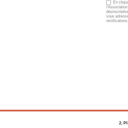
En cliqua
l’Association
désinscripti
vous adresse
rectification
2, P