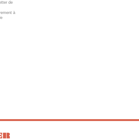
tter de
ivement à
de