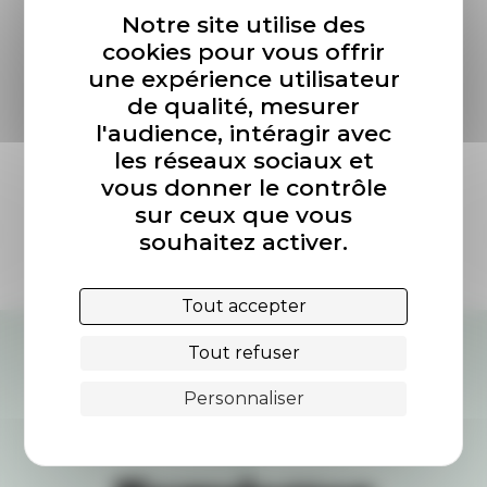
Notre site utilise des
cookies pour vous offrir
une expérience utilisateur
de qualité, mesurer
l'audience, intéragir avec
Peter Doig, 2 Girls, 2017
les réseaux sociaux et
vous donner le contrôle
sur ceux que vous
souhaitez activer.
Tout accepter
Tout refuser
Personnaliser