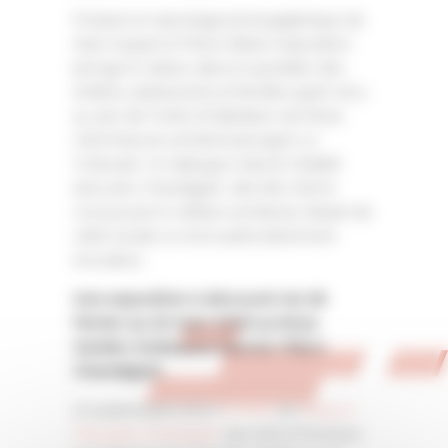
À travers le reportage photographique de
Jean Suquet et Pierre Allard, l’exposition
plonge le visiteur dans le quotidien des
enfants, adolescents et familles ayant vécu
au sein de l’Unité d’Habitation de Rezé,
chef-d’œuvre architectural signé Le
Corbusier. Un dialogue naturel s’établit
ainsi avec Chandigarh, ville elle-même
conçue par le célèbre architecte, faisant de
cette escale un écrin particulièrement
évocateur.
Une exposition à découvrir du 28
février au 20 mars 2026 au Rose
Garden Underpass (Sector 17A) à
Chandigarh
.
Un partenariat entre l’
ECPAD
et l’
Alliance
Française Chandigarh
qui met à l’honneur