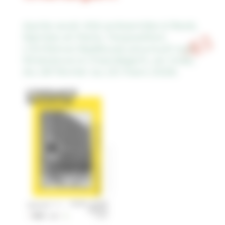
Après avoir été présentée à Rezé,
Nantes et Paris, l’exposition
L’Enfance Radieuse
poursuit son
itinérance à Chandigarh, en Inde,
du 28 février au 20 mars 2026.