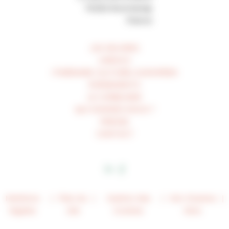
70250 Ronchamp
France
LES ŒUVRES
UNESCO
ITINÉRAIRE CULTUREL EUROPÉEN
ÉVÉNEMENTS
LE CORBUSIER
QUI SOMMES-NOUS ?
PRESSE
CONTACT
Mentions
Plan du
Gestion des
Voir d’autres
légales
site
Cookies
liens