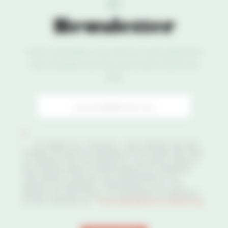
Newsletter
Notre newsletter vous informe mensuellement
des actualités de notre association et de nos
sites
Newsletter
*
En cliquant sur « S’inscrire », vous confirmez que vous
acceptez de recevoir la newsletter de l’Association des Sites
Le Corbusier. Pour vous désinscrire, vous pouvez utiliser le
lien de désinscription en pied de page de nos newsletters.
Votre adresse e-mail nous sert exclusivement à vous
adresser nos newsletters. Conformément à la loi, vous
disposez d’un droit d’accès, de rectifications et d’opposition
en nous contactant sur
”">
association@sites-le-corbusier.org
.