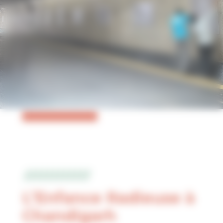
L’Enfance Radieuse à
Chandigarh