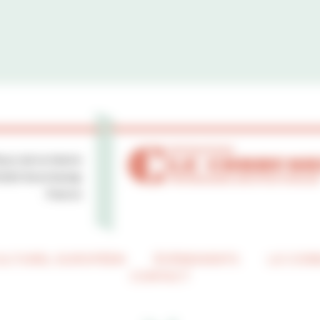
lace de la Mairie
0250 Ronchamp
France
CULTUREL EUROPÉEN
ÉVÉNEMENTS
LE COR
CONTACT