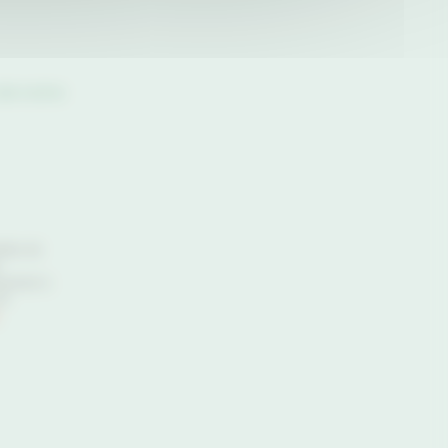
de notre
tter de
ivement à
de