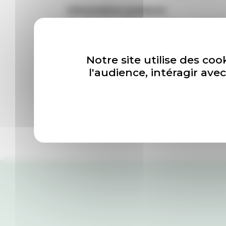
Informations pratiques
Du 27 juin au 26 septembre, vendredi,
temps, 24/7 sur rendez-vous (groupes 
Tarifs CHF 15.- / CHF 12.- / CHF 9.-
Notre site utilise des coo
l'audience, intéragir av
PLUS D