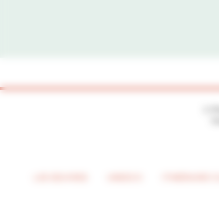
2, P
7
LES ŒUVRES
UNESCO
ITINÉRAIRE 