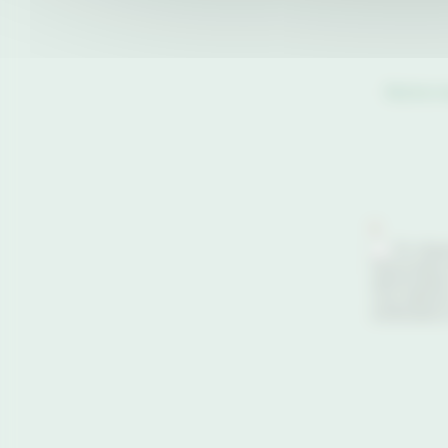
Notre n
Newslette
*
En cliqua
l’Association
désinscripti
vous adresse
rectification