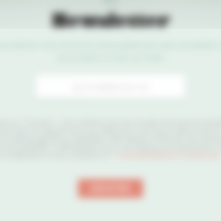
Newsletter
ewsletter vous informe mensuellement des actualités 
association et de nos sites
r
nt sur « S’inscrire », vous confirmez que vous acceptez de recevoir la newsle
 des Sites Le Corbusier. Pour vous désinscrire, vous pouvez utiliser le lien de
on en pied de page de nos newsletters. Votre adresse e-mail nous sert exclus
r nos newsletters. Conformément à la loi, vous disposez d’un droit d’accès, 
s et d’opposition en nous contactant sur
”">
association@sites-le-corbusier.org
.
ENVOYER