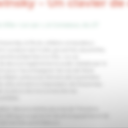
insky – Un clavier de
 Villa « Le Lac », à Corseaux, du 27
trawinsky, le fils du célèbre compositeur,
nt, puisque ses huiles, gouaches, aquarelles,
plomb présentés à la Villa « Le Lac
de deux enregistrements audio réalisés par le
ent pour l’accompagner les voix de Marie
s Gilbert, acteurs et témoins de la première
r, elle convient à l’expression de Strawinsky :
de couleurs donne à entendre les
artistes.
sition des plus belles œuvres de Théodore
ion bilingue augmenté de photographies et de
Call me Edouard Éditeurs.