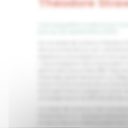
Théodore Straw
Une exposition à découvrir à la
juin au 26 septembre 2025.
Sur ce clavier de couleurs, Théodore S
donne à entendre sa voix ! Littéraleme
pastels et autres dessins à la mine de 
» s’accompagnent de la transcription 
peintre dans les années 1980. S’ajout
Stravinsky, Sylvie Visinand et Luc-Régi
heure. Si la formule est de Le Corbusie
entre gammes et arpèges, le clavier 
convergences et les affinités des deux 
Un clavier de couleurs,
c’est une expo
Strawinsky et un catalogue d’exposit
plusieurs œuvre inédites publié chez 