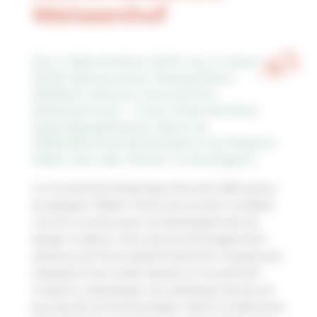
Weissenhof
Du 2 décembre 2024 au 2 mars
2025 découvrez l’exposition
William Morris rencontre
Weissenhof – Une intervention
(typo)graphique dans la
Weissenhofwerkstatt à la Maison
Mies van der Rohe, à Stuttgart.
Le mouvement britannique Arts and Crafts autour
du designer William Morris est souvent considéré
comme un précurseur du développement du
design moderne. Alors que les aménagements
intérieurs de Morris étaient fortement marqués par
l’artisanat et les motifs naturels, le mouvement
moderne a développé une esthétique de plus en
plus épurée et fonctionnaliste. Mais le modernisme