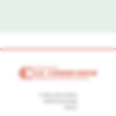
2, Place de la Mairie
70250 Ronchamp
France