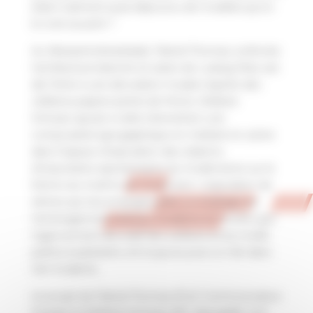
était-il vraiment aussi dépourvu de modèles qu’on
le croit souvent ?
Au Weissenhofwerkstatt, Patrick Thomas confronte
l’architecture blanche et sobre de Ludwig Mies van
der Rohe à une décoration murale inspirée des
célèbres papiers peints de Morris. Stefanie
Schwarz ajoute à cette intervention une
composante typographique en mettant en scène
dans l’espace d’exposition des citations
d’importants représentants du modernisme sur le
thème du motif et de l’ornement. L’exposition de
vitrines qui l’accompagne jette un éclairage sur
l’aménagement intérieur moderne et montre que
l’agencement décoratif des surfaces et les motifs
parfois exubérants ont toujours joué un rôle dans
l’art moderne.
Un projet de Patrick Thomas (Prof. Communication
Design) et Stefanie Schwarz (KTL Typografie und