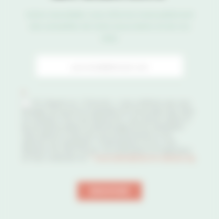
Notre newsletter vous informe mensuellement
des actualités de notre association et de nos
sites
Newsletter
*
En cliquant sur « S’inscrire », vous confirmez que vous
acceptez de recevoir la newsletter de l’Association des Sites
Le Corbusier. Pour vous désinscrire, vous pouvez utiliser le
lien de désinscription en pied de page de nos newsletters.
Votre adresse e-mail nous sert exclusivement à vous
adresser nos newsletters. Conformément à la loi, vous
disposez d’un droit d’accès, de rectifications et d’opposition
en nous contactant sur
”">
association@sites-le-corbusier.org
.
ENVOYER