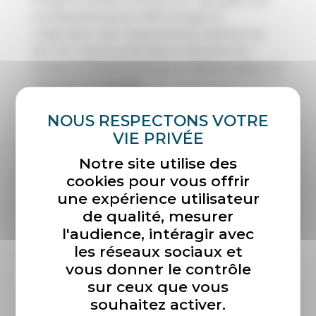
Schriftgestaltung) de l’ABK Stuttgart en
collaboration avec Tobias Bednarz (historien de
l’art, M.A. cand.) et Anja Krämer (directrice du
musée) du Weissenhofmuseum dans la maison Le
Corbusier de Stuttgart.
PLUS D’INFORMATIONS
Notre site utilise des
cookies pour vous offrir
une expérience utilisateur
de qualité, mesurer
l'audience, intéragir avec
les réseaux sociaux et
vous donner le contrôle
sur ceux que vous
souhaitez activer.