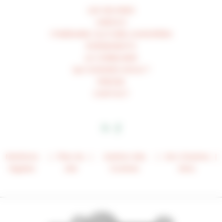
LES ŒUVRES
UNESCO
ITINÉRAIRE CULTUREL EUROPÉEN
ÉVÉNEMENTS
LE CORBUSIER
QUI SOMMES-NOUS ?
PRESSE
CONTACT
Mentions
Plan du
Gestion des
Voir d’autres
légales
site
Cookies
liens