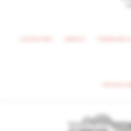
7
LES ŒUVRES
UNESCO
ITINÉRAIRE 
Mentions lé