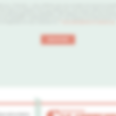
nt sur « S’inscrire », vous confirmez que vous acceptez de recevoir la newsle
 des Sites Le Corbusier. Pour vous désinscrire, vous pouvez utiliser le lien de
on en pied de page de nos newsletters. Votre adresse e-mail nous sert exclus
r nos newsletters. Conformément à la loi, vous disposez d’un droit d’accès, 
s et d’opposition en nous contactant sur
”">
association@sites-le-corbusier.org
.
ENVOYER
lace de la Mairie