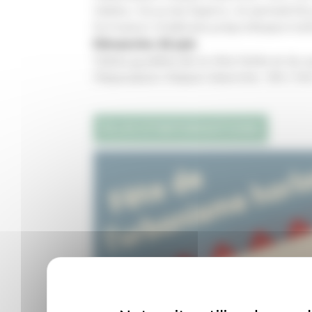
Visites « Sous les Sapins » le samedi 25
formation théâtrale préprofessionnelle
Dimanche 26 juin
Visites guidées de la Villa Fallet et du
l’Association Maison blanche : 10h / 14h
PLUS D’INFORMATIONS