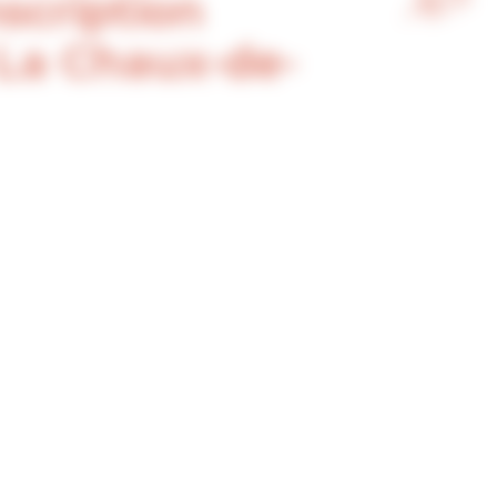
nscription
 La Chaux-de-