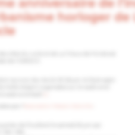
ème anniversaire de l’i
rbanisme horloger de
cle
des villes du Locle et de La Chaux-de-Fonds est
dial de l’UNESCO.
ion qui a eu lieu les 24-25-26 juin, le Style sapin
illa Fallet étaient organisées sur le week-end !
nd week-end festif
ici
.
sées par l’
Association Maison blanche
:
 quartier de Pouillerel le samedi 25 juin par
/ 16h / 18h.