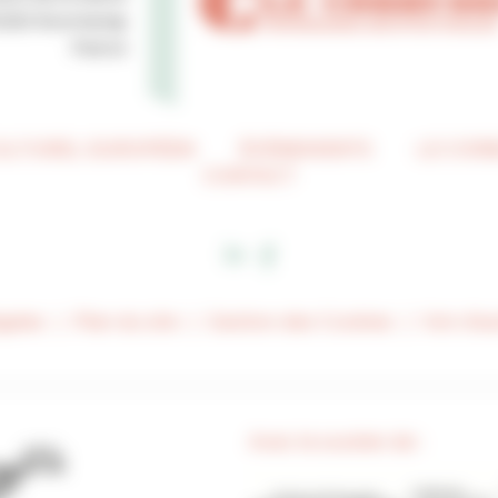
0250 Ronchamp
France
CULTUREL EUROPÉEN
ÉVÉNEMENTS
LE COR
CONTACT
gales
Plan du site
Gestion des Cookies
Voir d’au
Avec le soutien de :