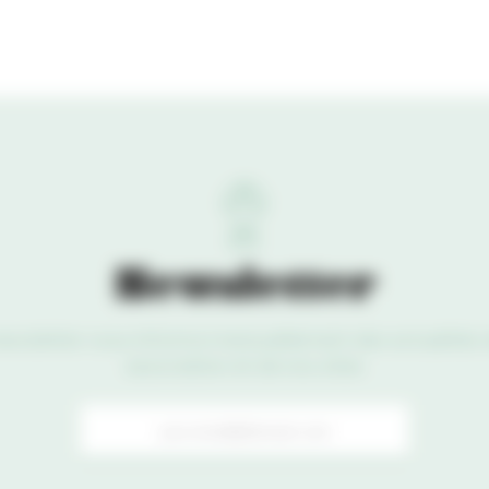
Newsletter
ewsletter vous informe mensuellement des actualités 
association et de nos sites
r