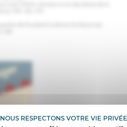
 juin avec 1000m. d’auteur·e·s et des élèves de la
 du TPR : 15h / 17h.
 quartier de Pouillerel le dimanche 26 juin par
 / 16h.