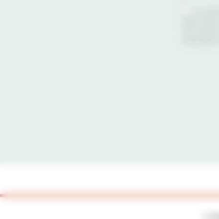
*
En cliqua
l’Association
désinscripti
vous adresse
rectification
2, P