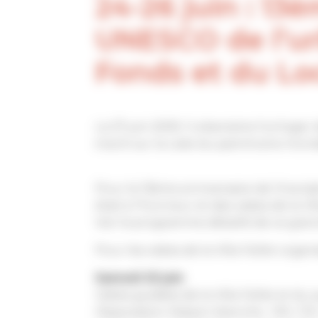
24-26 juin : 13
UNESCO de l’u
Fonds et du Lo
Le 27 juin 2009, l’urbanisme horloger 
inscrit sur la Liste du patrimoine mon
Pour le 13ème anniversaire de l’inscript
était à l’honneur et des visites de la V
Voir le programme détaillé de ce gra
Pour les visites de la Villa Fallet organi
Samedi 25 juin
Visites guidées de la Villa Fallet et du
l’Association Maison blanche : 10h / 11h 