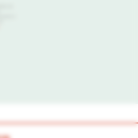
tter de
ivement à
de