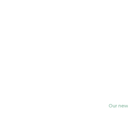
Our news
Newslette