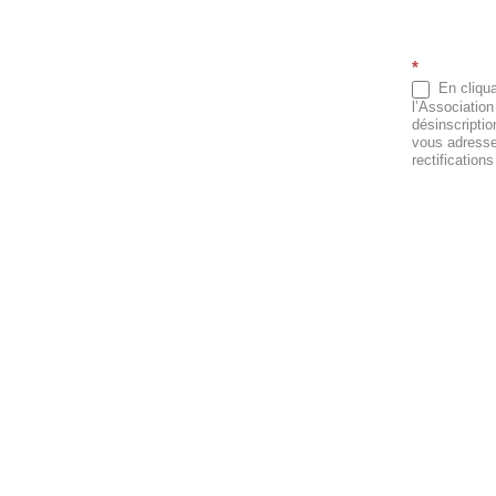
*
En cliqua
l’Association
désinscripti
vous adresse
rectification