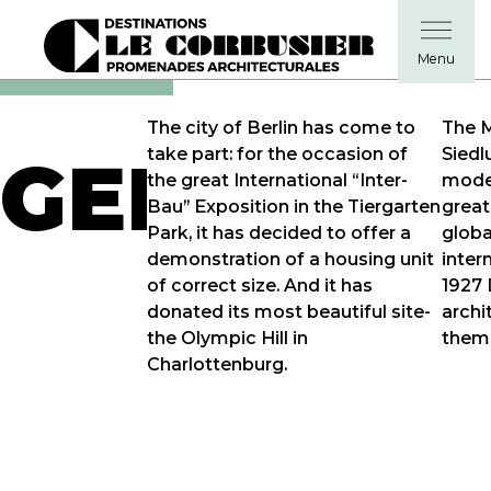
The city of Berlin has come to
The M
take part: for the occasion of
Siedl
GERMANY
the great International “Inter-
model
Bau” Exposition in the Tiergarten
great
Park, it has decided to offer a
globa
demonstration of a housing unit
inter
of correct size. And it has
1927
donated its most beautiful site-
archi
the Olympic Hill in
theme
Charlottenburg.