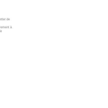
tter de
ivement à
de