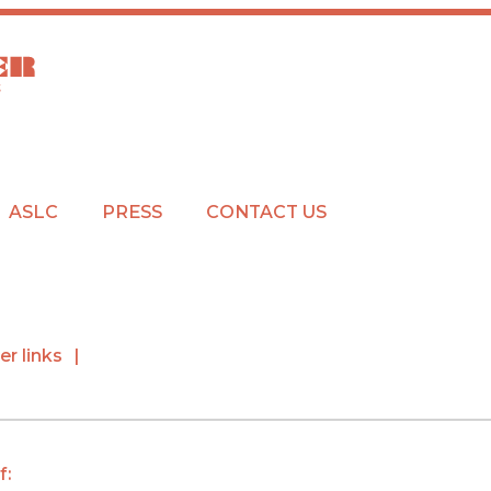
ASLC
PRESS
CONTACT US
er links
f: