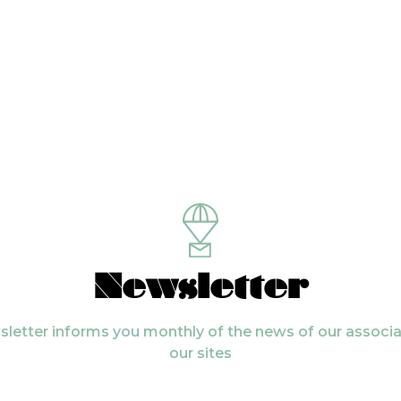
Newsletter
letter informs you monthly of the news of our associ
our sites
r